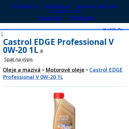
+421 908 483 155
info@ecatkpj.sk
Rybárska 39, 949 01 Nitra
Po - Pia 8:00 - 17:00
Registrácia
Prihlásenie
Košík
0x
0,00 €
Castrol EDGE Professional V
0W-20 1L
8
Späť na výpis
Oleje a mazivá
Motorové oleje
Castrol EDGE
>
>
Professional V 0W-20 1L