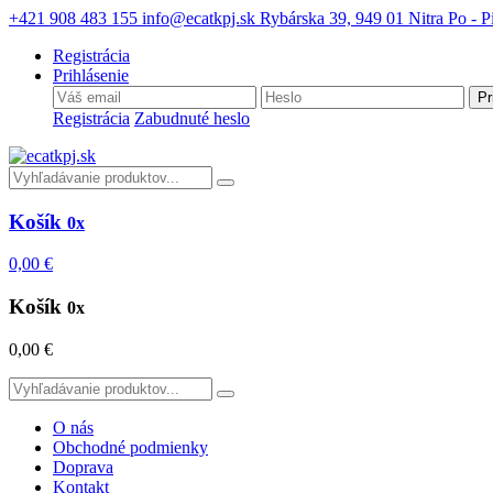
+421 908 483 155
info@ecatkpj.sk
Rybárska 39, 949 01 Nitra
Po - P
Registrácia
Prihlásenie
Pr
Registrácia
Zabudnuté heslo
Košík
0x
0,00 €
Košík
0x
0,00 €
O nás
Obchodné podmienky
Doprava
Kontakt