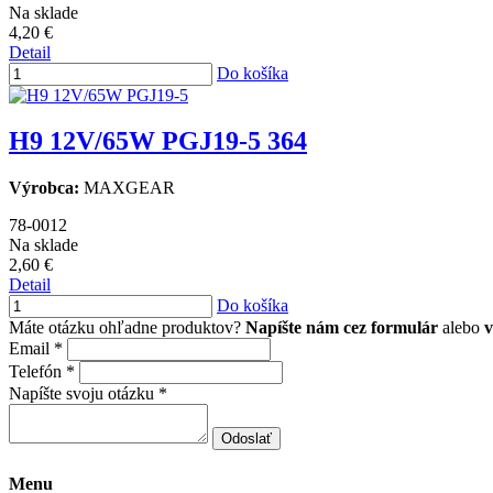
Na sklade
4,20 €
Detail
Do košíka
H9 12V/65W PGJ19-5
364
Výrobca:
MAXGEAR
78-0012
Na sklade
2,60 €
Detail
Do košíka
Máte otázku ohľadne produktov?
Napíšte nám cez formulár
alebo
v
Email
*
Telefón
*
Napíšte svoju otázku
*
Odoslať
Menu