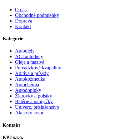
O nás
Obchodné podmienky
Doprava
Kontakt
Kategórie
Autodiely
ACI autodiely
Oleje a mazivá
Prevádzkové kvapaliny
Aditíva a prísady
Autokozmetika
Autochémia
Autodoplnky
Žiarovky a poistky
Batérie a nabíjačky
Univerz. príslušenstvo
Akciový tovar
Kontakt
KPJ s.r.o.